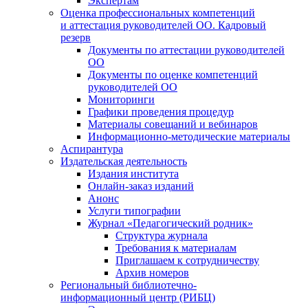
Экспертам
Оценка профессиональных компетенций
и аттестация руководителей ОО. Кадровый
резерв
Документы по аттестации руководителей
ОО
Документы по оценке компетенций
руководителей ОО
Мониторинги
Графики проведения процедур
Материалы совещаний и вебинаров
Информационно-методические материалы
Аспирантура
Издательская деятельность
Издания института
Онлайн-заказ изданий
Анонс
Услуги типографии
Журнал «Педагогический родник»
Структура журнала
Требования к материалам
Приглашаем к сотрудничеству
Архив номеров
Региональный библиотечно-
информационный центр (РИБЦ)