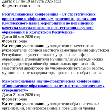
Дата:
с 17 по 19 августа 2026 года
Формат:
очно-заочно
Республиканская конференция «От стратегических
ориентиров к эффективным решениям: реализация
Комплексного плана мероприятий по повышению
качества математического и естественно-научного
образования в Удмуртской Республике»
Дата:
06 мая 2026 года
Формат:
очно
Категория участников:
руководители и заместители
руководителей органов местного самоуправления Удмуртской
Республики, осуществляющих управление в сфере
образования, руководители муниципальных методических
служб, директора общеобразовательных организаций,
заместители директоров по учебно-воспитательной работе,
муниципальные координаторы профильного образования
Межрегиональная научно-практическая конференция
«Современное образование: на пути к технологическому
суверенитету»
Дата:
21 мая 2026 года
Формат:
очно
Категория участников:
руководители образовательных
организаций, заинтересованные в повышении уровня