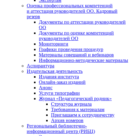
Экспертам
Оценка профессиональных компетенций
и аттестация руководителей ОО. Кадровый
резерв
Документы по аттестации руководителей
ОО
Документы по оценке компетенций
руководителей ОО
Мониторинги
Графики проведения процедур
Материалы совещаний и вебинаров
Информационно-методические материалы
Аспирантура
Издательская деятельность
Издания института
Онлайн-заказ изданий
Анонс
Услуги типографии
Журнал «Педагогический родник»
Структура журнала
Требования к материалам
Приглашаем к сотрудничеству
Архив номеров
Региональный библиотечно-
информационный центр (РИБЦ)