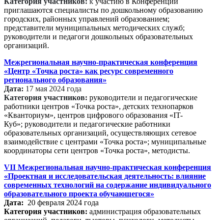
Категория участников:
к
участию в Конференции
приглашаются специалисты по дошкольному образованию
городских, районных управлений образованием;
представители муниципальных методических служб;
руководители и педагоги дошкольных образовательных
организаций.
Межрегиональная научно-практическая конференция
«Центр «Точка роста» как ресурс современного
регионального образования»
Дата:
17 мая 2024 года
Категория участников:
руководители и педагогические
работники центров «Точка роста», детских технопарков
«Кванториум», центров цифрового образования «IT-
Куб»; руководители и педагогические работники
образовательных организаций, осуществляющих сетевое
взаимодействие с центрами «Точка роста»; муниципальные
координаторы сети центров «Точка роста», методисты.
VII Межрегиональная научно-практическая конференция
«Проектная и исследовательская деятельность: влияние
современных технологий на содержание индивидуального
образовательного проекта обучающегося»
Дата:
20 февраля 2024 года
Категория участников:
администрация образовательных