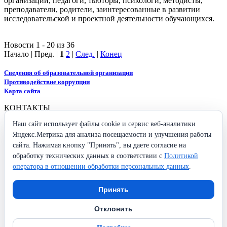
организаций, педагоги, тьюторы, психологи, методисты,
преподаватели, родители, заинтересованные в развитии
исследовательской и проектной деятельности обучающихся.
Новости 1 - 20 из 36
Начало | Пред. |
1
2
|
След.
|
Конец
Сведения об образовательной организации
Противодействие коррупции
Карта сайта
КОНТАКТЫ
Наш сайт использует файлы cookie и сервис веб-аналитики
426009, Удмуртская Республика,
г. Ижевск, ул. Ухтомского, 25
Яндекс.Метрика для анализа посещаемости и улучшения работы
+7 (3412) 37-96-26
сайта. Нажимая кнопку "Принять", вы даете согласие на
secretary@iro18.ru
обработку технических данных в соответствии с
Политикой
оператора в отношении обработки персональных данных
.
Схема проезда
СОЦИАЛЬНЫЕ СЕТИ
Принять
Отклонить