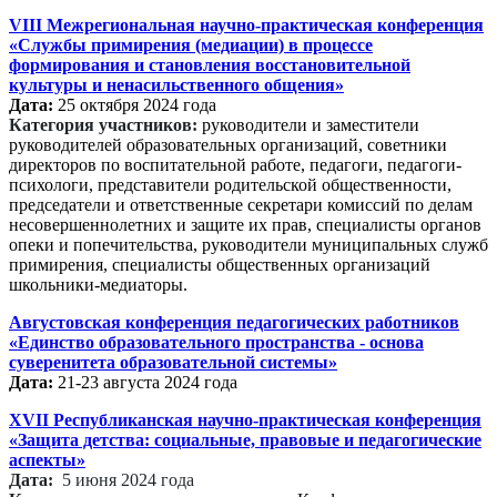
VIII Межрегиональная научно-практическая конференция
«Службы примирения (медиации) в процессе
формирования и становления восстановительной
культуры и ненасильственного общения»
Дата:
25 октября 2024 года
Категория участников:
руководители и заместители
руководителей образовательных организаций, советники
директоров по воспитательной работе, педагоги, педагоги-
психологи, представители родительской общественности,
председатели и ответственные секретари комиссий по делам
несовершеннолетних и защите их прав, специалисты органов
опеки и попечительства, руководители муниципальных служб
примирения, специалисты общественных организаций
школьники-медиаторы.
Августовская конференция педагогических работников
«Единство образовательного пространства - основа
суверенитета образовательной системы»
Дата:
21-23 августа 2024 года
XVII Республиканская научно-практическая конференция
«Защита детства: социальные, правовые и педагогические
аспекты»
Дата:
5 июня 2024 года