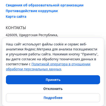
Сведения об образовательной организации
Противодействие коррупции
Карта сайта
КОНТАКТЫ
426009, Удмуртская Республика,
г. Ижевск, ул. Ухтомского, 25
Наш сайт использует файлы cookie и сервис веб-
+7 (3412) 37-96-26
secretary@iro18.ru
аналитики Яндекс.Метрика для анализа посещаемости
и улучшения работы сайта. Нажимая кнопку "Принять",
Схема проезда
вы даете согласие на обработку технических данных в
соответствии с
Политикой оператора в отношении
обработки персональных данных
.
СОЦИАЛЬНЫЕ СЕТИ
Принять
Отклонить
АОУ ДПО УР ИРО © 2021
Подробнее