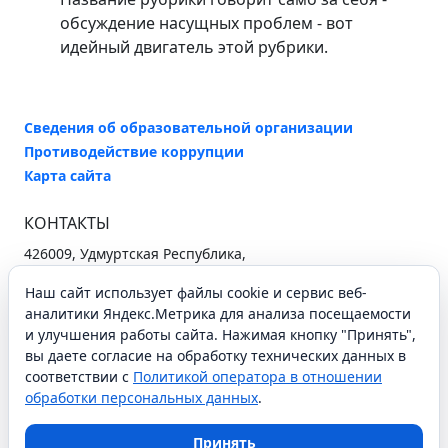
обсуждение насущных проблем - вот
идейный двигатель этой рубрики.
Сведения об образовательной организации
Противодействие коррупции
Карта сайта
КОНТАКТЫ
426009, Удмуртская Республика,
г. Ижевск, ул. Ухтомского, 25
Наш сайт использует файлы cookie и сервис веб-
+7 (3412) 37-96-26
аналитики Яндекс.Метрика для анализа посещаемости
secretary@iro18.ru
и улучшения работы сайта. Нажимая кнопку "Принять",
Схема проезда
вы даете согласие на обработку технических данных в
соответствии с
Политикой оператора в отношении
обработки персональных данных
.
СОЦИАЛЬНЫЕ СЕТИ
Принять