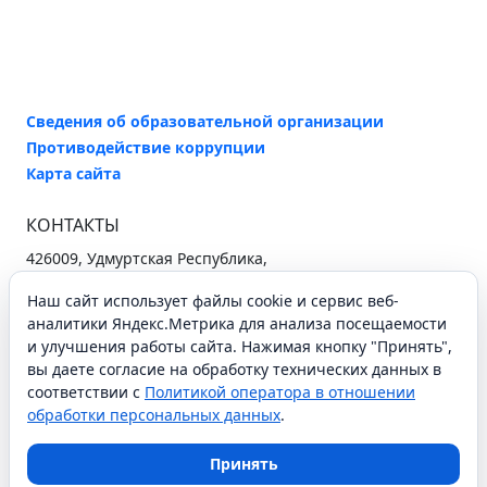
Сведения об образовательной организации
Противодействие коррупции
Карта сайта
КОНТАКТЫ
426009, Удмуртская Республика,
г. Ижевск, ул. Ухтомского, 25
Наш сайт использует файлы cookie и сервис веб-
+7 (3412) 37-96-26
аналитики Яндекс.Метрика для анализа посещаемости
secretary@iro18.ru
и улучшения работы сайта. Нажимая кнопку "Принять",
Схема проезда
вы даете согласие на обработку технических данных в
соответствии с
Политикой оператора в отношении
обработки персональных данных
.
СОЦИАЛЬНЫЕ СЕТИ
Принять