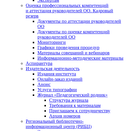
Экспертам
Оценка профессиональных компетенций
и аттестация руководителей ОО. Кадровый
резерв
Документы по аттестации руководителей
ОО
Документы по оценке компетенций
руководителей ОО
Мониторинги
Графики проведения процедур
Материалы совещаний и вебинаров
Информационно-методические материалы
Аспирантура
Издательская деятельность
Издания института
Онлайн-заказ изданий
Анонс
Услуги типографии
Журнал «Педагогический родник»
Структура журнала
Требования к материалам
Приглашаем к сотрудничеству
Архив номеров
Региональный библиотечно-
информационный центр (РИБЦ)