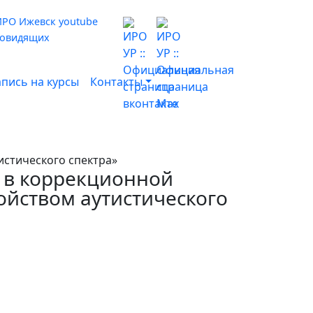
бовидящих
апись на курсы
Контакты
истического спектра»
 в коррекционной
ойством аутистического