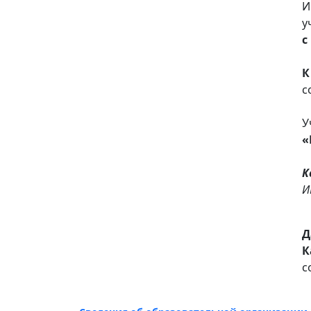
И
у
с
К
с
У
«
К
И
Д
К
с