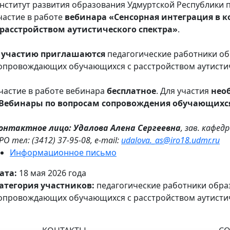
нститут развития образования Удмуртской Республики 
частие в работе
вебинара «Сенсорная интеграция в 
 расстройством аутистического спектра»
.
 участию приглашаются
педагогические работники об
опровождающих обучающихся с расстройством аутистич
частие в работе вебинара
бесплатное
. Для участия
нео
Вебинары по вопросам сопровождения обучающихс
онтактное лицо: Удалова Алена Сергеевна
, зав. кафе
РО тел: (3412) 37-95-08, e-mail:
udalova._as@iro18.udmr.ru
Информационное письмо
ата:
18 мая 2026 года
атегория участников:
педагогические работники обра
опровождающих обучающихся с расстройством аутистич