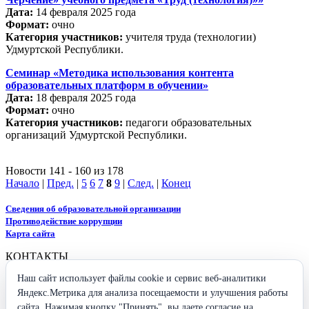
Дата:
14 февраля 2025 года
Формат:
очно
Категория участников:
учителя труда (технологии)
Удмуртской Республики.
Семинар «Методика использования контента
образовательных платформ в обучении»
Дата:
18 февраля 2025 года
Формат:
очно
Категория участников:
педагоги образовательных
организаций Удмуртской Республики.
Новости 141 - 160 из 178
Начало
|
Пред.
|
5
6
7
8
9
|
След.
|
Конец
Сведения об образовательной организации
Противодействие коррупции
Карта сайта
КОНТАКТЫ
Наш сайт использует файлы cookie и сервис веб-аналитики
426009, Удмуртская Республика,
г. Ижевск, ул. Ухтомского, 25
Яндекс.Метрика для анализа посещаемости и улучшения работы
+7 (3412) 37-96-26
сайта. Нажимая кнопку "Принять", вы даете согласие на