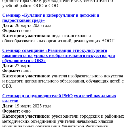
организаторы ОБЗР, руководители РМО, заместители по
учебной работе ООО и СОО.
Семинар «Буллинг и кибербуллинг в детской и
подростковой среде»
Дата:
26 марта 2025 года
Формат:
очно
Категория участников:
педагоги-психологи
общеобразовательных организаций, реализующих АООП.
Семинар-совещание «Реализация этнокультурного
компонента на уроках изобразительного искусства для
обучающихся с ОВЗ»
Дата:
27 марта
Формат:
очно
Категория участников:
учителя изобразительного искусства
и педагоги дополнительного образования, обучающих детей с
ОВЗ.
Семинар для руководителей РМО учителей начальных
классов
Дата:
19 марта 2025 года
Формат:
очно
Категория участников:
руководители городских и районных
методических объединений учителей начальных классов
муниципальных образований Удмуртской Республики.