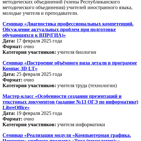
методических объединений (члены Республиканского
методического объединения) учителей иностранного языка,
молодые учителя и преподаватели.
Семинар «Диагностика профессиональных компетенций.
Обсуждение актуальных проблем при подготовке
обучающихся к ВПР(ГИА)»
Дата:
17 февраля 2025 года
Формат:
очно
Категория участников:
учителя биологии
Семинар «Построение объёмного вида детали в программе
Компас 3D LT»
Дата:
25 февраля 2025 года
Формат:
очно
Категория участников:
учителя труда (технологии)
Мастер-класс «Особенности создания презентаций и
текстовых документов (задание №13 ОГЭ по информатике)
LibreOffice»
Дата:
19 февраля 2025 года
Формат:
очно
Категория участников:
учителя информатики
Семинар «Реализация модуля «Компьютерная графика.
Черчение» учебного предмета «Труд (технология)»»