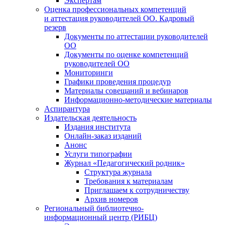
Экспертам
Оценка профессиональных компетенций
и аттестация руководителей ОО. Кадровый
резерв
Документы по аттестации руководителей
ОО
Документы по оценке компетенций
руководителей ОО
Мониторинги
Графики проведения процедур
Материалы совещаний и вебинаров
Информационно-методические материалы
Аспирантура
Издательская деятельность
Издания института
Онлайн-заказ изданий
Анонс
Услуги типографии
Журнал «Педагогический родник»
Структура журнала
Требования к материалам
Приглашаем к сотрудничеству
Архив номеров
Региональный библиотечно-
информационный центр (РИБЦ)