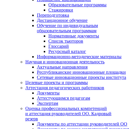
Образовательные программы
Стажировки
Переподготовка
Дистанционное обучение
Обучение по индивидуальным
образовательным программам
Нормативные документы
Список тьюторов
Глоссарий
Ресурсный каталог
Информационно-методические материалы
Научная и инновационная деятельность
Актуальные направления
Республиканские инновационные площадки
Сетевые инновационные проекты института
Целевые проекты и программы
Аттестация педагогических работников
Документы
Аттестующимся педагогам
Экспертам
Оценка профессиональных компетенций
и аттестация руководителей ОО. Кадровый
резерв
Документы по аттестации руководителей ОО