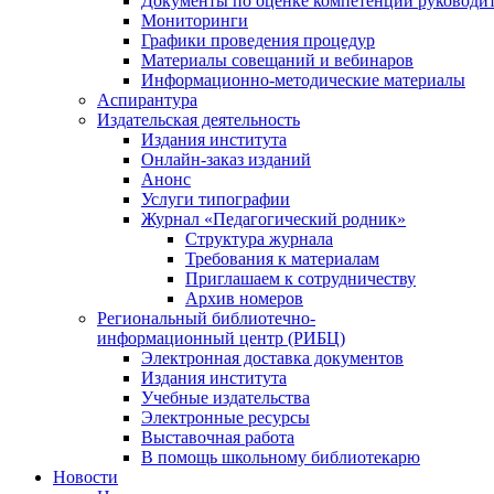
Документы по оценке компетенций руководи
Мониторинги
Графики проведения процедур
Материалы совещаний и вебинаров
Информационно-методические материалы
Аспирантура
Издательская деятельность
Издания института
Онлайн-заказ изданий
Анонс
Услуги типографии
Журнал «Педагогический родник»
Структура журнала
Требования к материалам
Приглашаем к сотрудничеству
Архив номеров
Региональный библиотечно-
информационный центр (РИБЦ)
Электронная доставка документов
Издания института
Учебные издательства
Электронные ресурсы
Выставочная работа
В помощь школьному библиотекарю
Новости