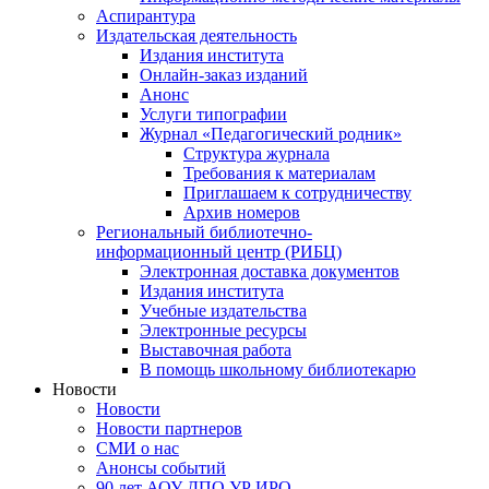
Аспирантура
Издательская деятельность
Издания института
Онлайн-заказ изданий
Анонс
Услуги типографии
Журнал «Педагогический родник»
Структура журнала
Требования к материалам
Приглашаем к сотрудничеству
Архив номеров
Региональный библиотечно-
информационный центр (РИБЦ)
Электронная доставка документов
Издания института
Учебные издательства
Электронные ресурсы
Выставочная работа
В помощь школьному библиотекарю
Новости
Новости
Новости партнеров
СМИ о нас
Анонсы событий
90 лет АОУ ДПО УР ИРО