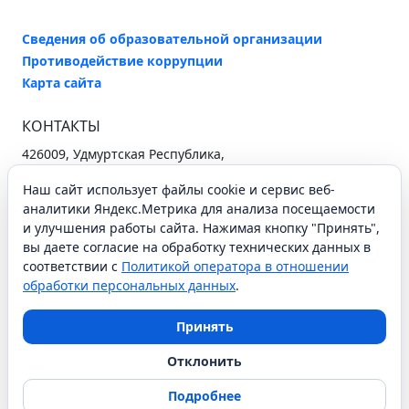
Сведения об образовательной организации
Противодействие коррупции
Карта сайта
КОНТАКТЫ
426009, Удмуртская Республика,
г. Ижевск, ул. Ухтомского, 25
Наш сайт использует файлы cookie и сервис веб-
+7 (3412) 37-96-26
secretary@iro18.ru
аналитики Яндекс.Метрика для анализа посещаемости
и улучшения работы сайта. Нажимая кнопку "Принять",
Схема проезда
вы даете согласие на обработку технических данных в
соответствии с
Политикой оператора в отношении
обработки персональных данных
.
СОЦИАЛЬНЫЕ СЕТИ
Принять
Отклонить
АОУ ДПО УР ИРО © 2021
Подробнее