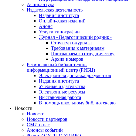
Аспирантура
Издательская деятельность
Издания института
Онлайн-заказ изданий
Анонс
Услуги типографии
Журнал «Педагогический родник»
Структура журнала
Требования к материалам
Приглашаем к сотрудничеству
Архив номеров
Региональный библиотечно-
информационный центр (РИБЦ)
Электронная доставка документов
Издания института
Учебные издательства
Электронные ресурсы
Выставочная работа
В помощь школьному библиотекарю
Новости
Новости
Новости партнеров
СМИ о нас
Анонсы событий
90 лет АОУ ДПО УР ИРО