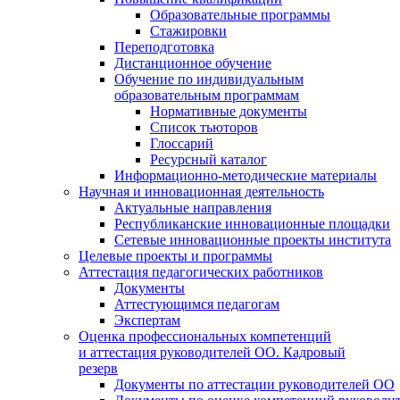
Образовательные программы
Стажировки
Переподготовка
Дистанционное обучение
Обучение по индивидуальным
образовательным программам
Нормативные документы
Список тьюторов
Глоссарий
Ресурсный каталог
Информационно-методические материалы
Научная и инновационная деятельность
Актуальные направления
Республиканские инновационные площадки
Сетевые инновационные проекты института
Целевые проекты и программы
Аттестация педагогических работников
Документы
Аттестующимся педагогам
Экспертам
Оценка профессиональных компетенций
и аттестация руководителей ОО. Кадровый
резерв
Документы по аттестации руководителей ОО