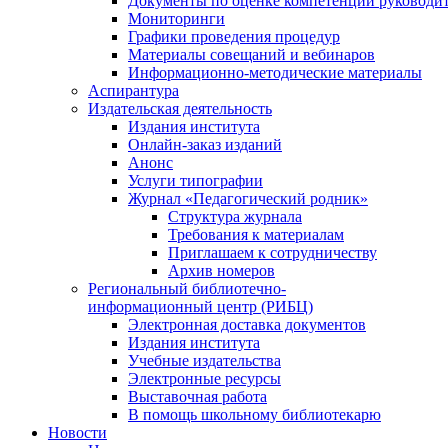
Документы по оценке компетенций руководи
Мониторинги
Графики проведения процедур
Материалы совещаний и вебинаров
Информационно-методические материалы
Аспирантура
Издательская деятельность
Издания института
Онлайн-заказ изданий
Анонс
Услуги типографии
Журнал «Педагогический родник»
Структура журнала
Требования к материалам
Приглашаем к сотрудничеству
Архив номеров
Региональный библиотечно-
информационный центр (РИБЦ)
Электронная доставка документов
Издания института
Учебные издательства
Электронные ресурсы
Выставочная работа
В помощь школьному библиотекарю
Новости