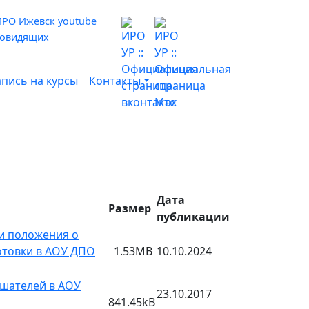
бовидящих
апись на курсы
Контакты
Дата
Размер
публикации
и положения о
отовки в АОУ ДПО
1.53MB
10.10.2024
ушателей в АОУ
23.10.2017
841.45kB