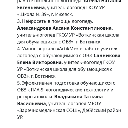
работе школьного логопеда.
Агеева Наталья
Евгеньевна
, учитель-логопед ГКОУ УР
«Школа № 39», г. Ижевск.
3. Нейросеть в помощь логопеду.
Александрова Аксана Константиновна
,
учитель-логопед ГКОУ УР «Воткинская школа
для обучающихся с ОВЗ», г. Воткинск.
4. Умное зеркало «ArtikMe» в работе учителя-
логопеда с обучающимися с ОВЗ.
Санникова
Елена Викторовна
, учитель-логопед ГКОУ
УР «Воткинская школа для обучающихся с
ОВЗ», г. Воткинск.
5. Эффективная подготовка обучающихся с
ОВЗ к ГИА-9: логопедические технологии и
ресурсы школы.
Владыкина Татьяна
Васильевна
, учитель-логопед МБОУ
«Заречномедлинская СОШ», Дебёсский район
УР.