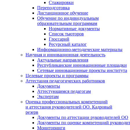
Стажировки
Переподготовка
Дистанционное обучение
Обучение по индивидуальным
образовательным программам
Нормативные документы
Список тьюторов
Глоссарий
Ресурсный каталог
Информационно-методические материалы
Научная и инновационная деятельность
Актуальные направления
Республиканские инновационные площадки
Сетевые инновационные проекты института
Целевые проекты и программы
Аттестация педагогических работников
Документы
Аттестующимся педагогам
Экспертам
Оценка профессиональных компетенций
и аттестация руководителей ОО. Кадровый
резерв
Документы по аттестации руководителей ОО
Документы по оценке компетенций руководи
Мониторинги