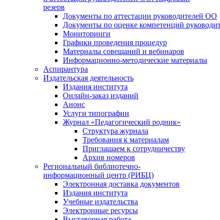
резерв
Документы по аттестации руководителей ОО
Документы по оценке компетенций руководи
Мониторинги
Графики проведения процедур
Материалы совещаний и вебинаров
Информационно-методические материалы
Аспирантура
Издательская деятельность
Издания института
Онлайн-заказ изданий
Анонс
Услуги типографии
Журнал «Педагогический родник»
Структура журнала
Требования к материалам
Приглашаем к сотрудничеству
Архив номеров
Региональный библиотечно-
информационный центр (РИБЦ)
Электронная доставка документов
Издания института
Учебные издательства
Электронные ресурсы
Выставочная работа