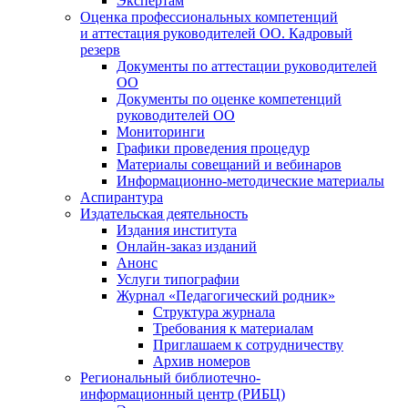
Экспертам
Оценка профессиональных компетенций
и аттестация руководителей ОО. Кадровый
резерв
Документы по аттестации руководителей
ОО
Документы по оценке компетенций
руководителей ОО
Мониторинги
Графики проведения процедур
Материалы совещаний и вебинаров
Информационно-методические материалы
Аспирантура
Издательская деятельность
Издания института
Онлайн-заказ изданий
Анонс
Услуги типографии
Журнал «Педагогический родник»
Структура журнала
Требования к материалам
Приглашаем к сотрудничеству
Архив номеров
Региональный библиотечно-
информационный центр (РИБЦ)